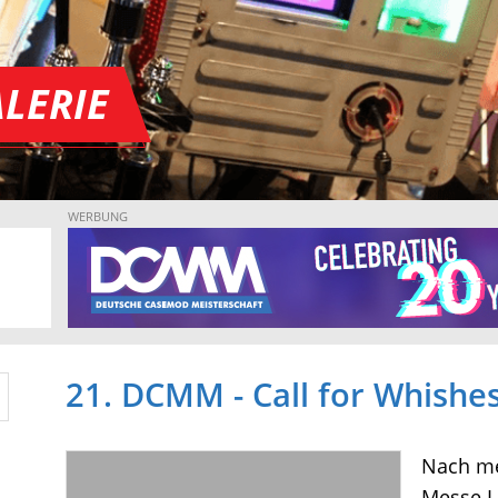
LERIE
WERBUNG
21. DCMM - Call for Whishe
Nach me
Messe L