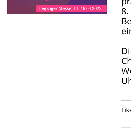
pr
8.
Be
ei
Di
Ch
We
Uh
Lik