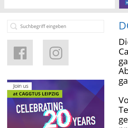
D
Di
Ca
ga
Ab
ga
Vo
Te
ge