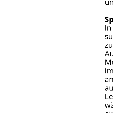
un
Sp
In
su
zu
Au
Me
im
an
au
Le
wä