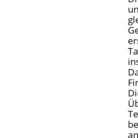
un
gl
Ge
er
Ta
in
Da
Fi
Di
Üb
Te
be
an