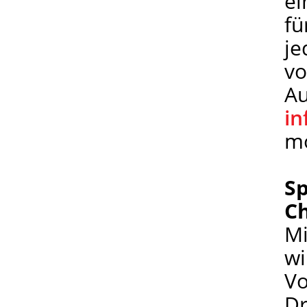
ei
fü
je
vo
Au
i
mo
S
Ch
Mi
wi
Vo
Dr