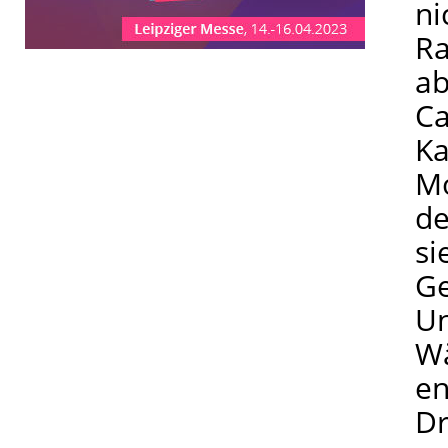
ni
Ra
ab
Ca
Ka
Mo
de
si
Ge
Un
Wä
en
Dr