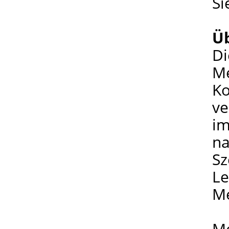
Si
Ü
Di
Me
Ko
ve
im
na
Sz
Le
Me
Me