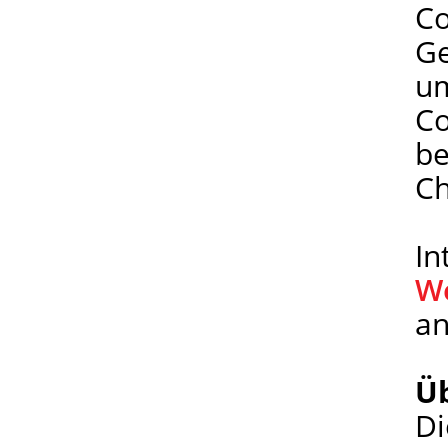
Co
Ge
um
Co
be
Ch
In
W
a
Üb
Di