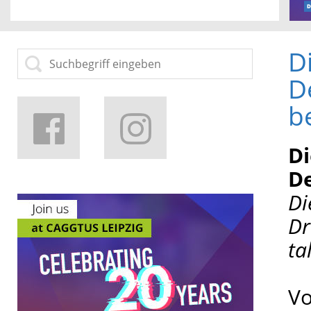
D
D
b
Di
De
Di
Dr
ta
Vo