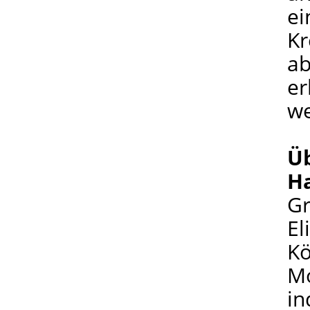
ei
Kr
ab
er
we
Ü
H
Gr
El
Kö
Mo
in