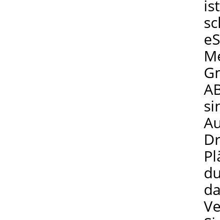
is
sc
eS
Me
Gm
AB
si
Au
Dr
Pl
du
da
Ve