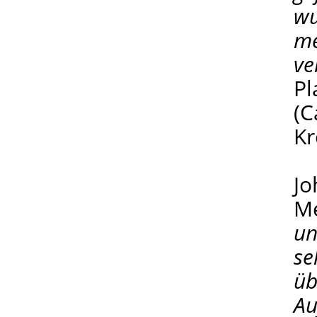
w
me
ve
Pl
(C
Kr
Jo
Me
un
se
üb
Au