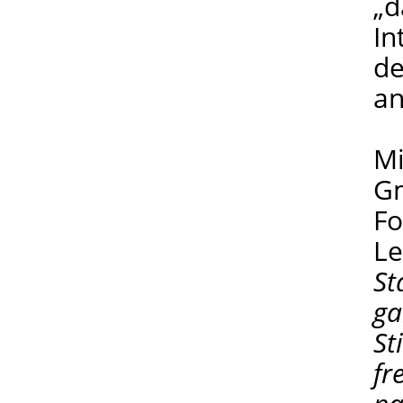
„d
In
de
a
Mi
Gm
Fo
Le
St
ga
St
fr