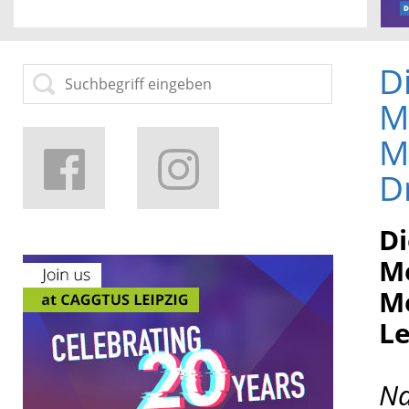
D
M
M
D
Di
Me
Me
Le
Na