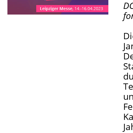
DC
fo
Di
Ja
De
St
du
Te
un
Fe
Ka
Ja