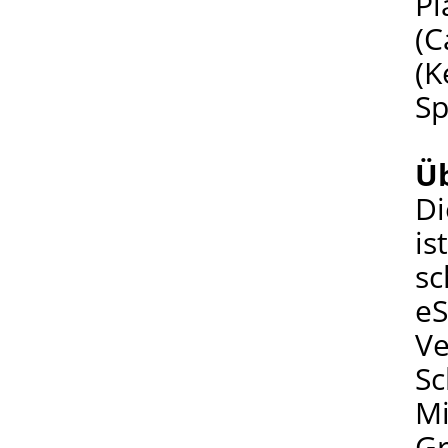
Pl
(C
(K
Sp
Üb
Di
is
sc
eS
Ve
Sc
Mi
Gr