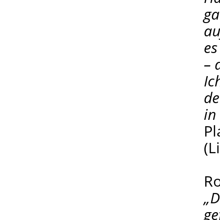
ga
au
es
– 
Ic
de
in
Pl
(L
Ro
„D
ge