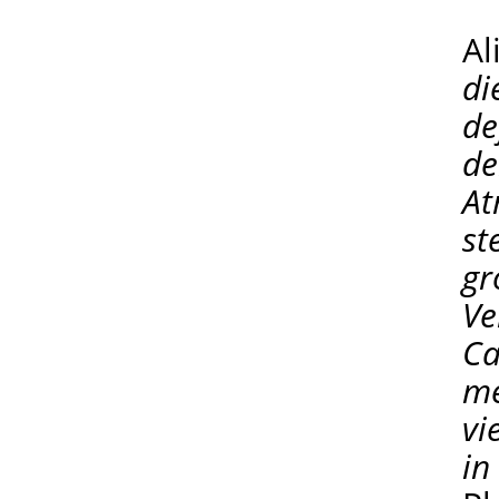
Al
di
de
de
At
st
gr
Ve
Ca
me
vi
in