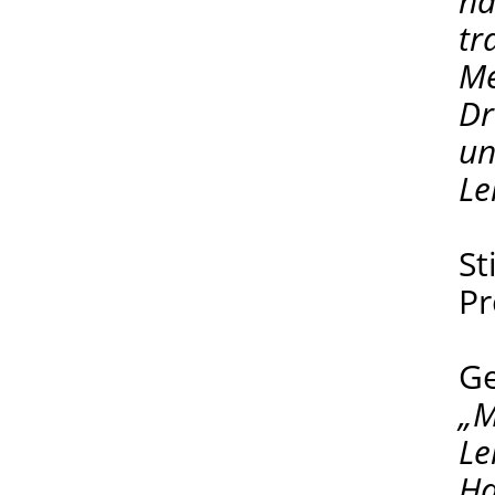
na
tr
Me
Dr
un
Le
S
Pr
Ge
„M
Le
Ha