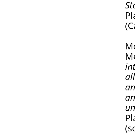
St
Pl
(C
Mo
Me
in
al
an
an
un
Pl
(s