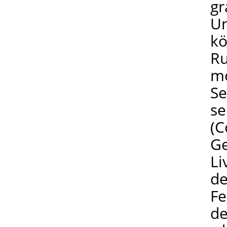
gr
Un
kö
Ru
mo
Se
se
(C
Ge
Li
de
Fe
de