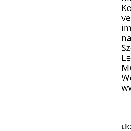
Ko
ve
im
na
Sz
Le
Me
We
w
Lik