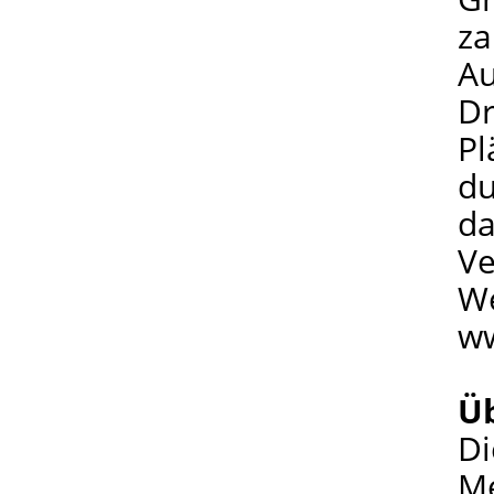
za
Au
Dr
Pl
du
da
Ve
We
ww
Ü
Di
Me