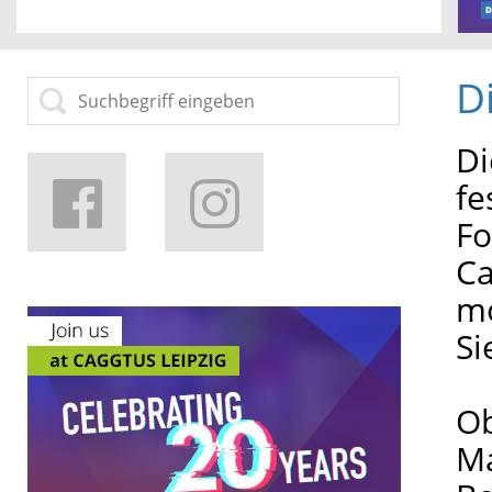
D
D
fe
Fo
Ca
mo
Si
Ob
Ma