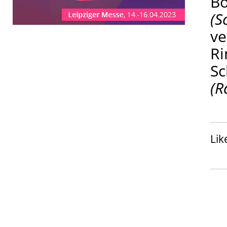
B
(S
ve
R
S
(R
Lik